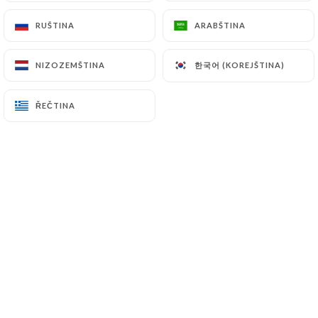
RUŠTINA
RUŠTINA
ARABŠTINA
ARABŠTINA
Hodnotil uživatel josephine s.
J
한국어 (KOREJŠTINA)
한국어 (KOREJŠTINA)
NIZOZEMŠTINA
NIZOZEMŠTINA
5/5
Super accueil et très bonnes assiettes
ŘEČTINA
ŘEČTINA
17/03/2026
•
10:11
Hodnotil uživatel Selma W.
S
5/5
Super endroit ! Et très compréhensif et
flexible pour les réservations si vous êtes
nombreux :)
17/10/2025
•
10:53
Hodnotil uživatel Sami B.
S
4/5