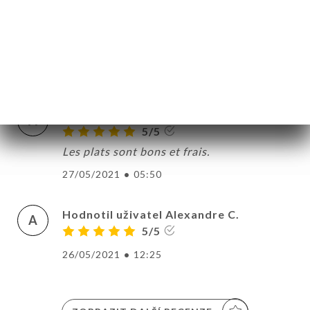
équilibre intelligent entre plats légers et
plus nourrissants. La viande rouge est
excellente.
23/06/2021
•
01:23
Hodnotil uživatel Asma Z.
A
5/5
Les plats sont bons et frais.
27/05/2021
•
05:50
Hodnotil uživatel Alexandre C.
A
5/5
26/05/2021
•
12:25