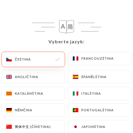
CS
NABÍDKA
Vyberte jazyk:
Vyberte jazyk:
/
DOMŮ
RECENZE
FRANCOUZŠTINA
FRANCOUZŠTINA
ČEŠTINA
ČEŠTINA
Recenze
ANGLIČTINA
ANGLIČTINA
ŠPANĚLŠTINA
ŠPANĚLŠTINA
KATALÁNŠTINA
KATALÁNŠTINA
ITALŠTINA
ITALŠTINA
12 recenze společnosti Uniiti
NĚMČINA
NĚMČINA
PORTUGALŠTINA
PORTUGALŠTINA
4.8 / 5
简体中文 (ČÍNŠTINA)
简体中文 (ČÍNŠTINA)
JAPONŠTINA
JAPONŠTINA
100% skutečné, ověřené recenze.