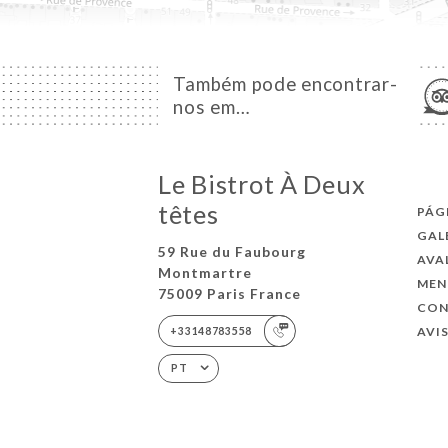
Também pode encontrar-
nos em…
Le Bistrot À Deux
têtes
PÁG
GAL
59 Rue du Faubourg
AVA
Montmartre
MEN
75009 Paris France
CO
AVI
+33148783558
PT