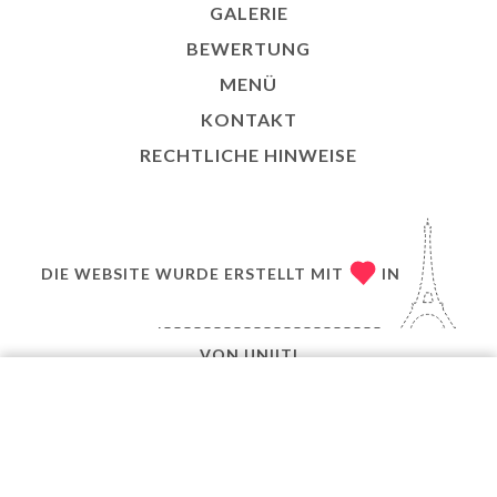
GALERIE
BEWERTUNG
MENÜ
KONTAKT
RECHTLICHE HINWEISE
DIE WEBSITE WURDE ERSTELLT MIT
IN
VON
UNIITI
© COPYRIGHT 2026 – LE BISTROT À DEUX TÊTES –
ALLE RECHTE VORBEHALTEN