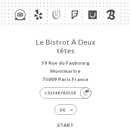
Le Bistrot À Deux
têtes
59 Rue du Faubourg
Montmartre
75009 Paris France
+33148783558
DE
START