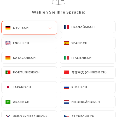
Wählen Sie Ihre Sprache:
Wählen Sie Ihre Sprache:
10.00€
FRANZÖSISCH
FRANZÖSISCH
DEUTSCH
DEUTSCH
13.00€
ENGLISCH
ENGLISCH
SPANISCH
SPANISCH
12.00€
KATALANISCH
KATALANISCH
ITALIENISCH
ITALIENISCH
15.00€
简体中文 (CHINESISCH)
简体中文 (CHINESISCH)
PORTUGIESISCH
PORTUGIESISCH
JAPANISCH
JAPANISCH
RUSSISCH
RUSSISCH
ARABISCH
ARABISCH
NIEDERLÄNDISCH
NIEDERLÄNDISCH
15.00€
한국어 (KOREANISCH)
한국어 (KOREANISCH)
TSCHECHISCH
TSCHECHISCH