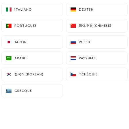
10.00€
ITALIANO
ITALIANO
DEUTSH
DEUTSH
Red label
12.00€
简体中文 (CHINESE)
简体中文 (CHINESE)
PORTUGUÊS
PORTUGUÊS
Cardhu aged 12years
JAPON
JAPON
RUSSIE
RUSSIE
15.00€
ARABE
ARABE
PAYS-BAS
PAYS-BAS
Bulleit Bourbon
15.00€
한국어 (KOREAN)
한국어 (KOREAN)
TCHÉQUIE
TCHÉQUIE
Talisker « Scotch », Knockando
15.00€
GRECQUE
GRECQUE
Lagavulin aged 16years
16.00€
Nikka From the Barrel