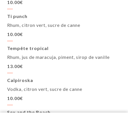
10.00€
Ti punch
Rhum, citron vert, sucre de canne
10.00€
Tempête tropical
Rhum, jus de maracuja, piment, sirop de vanille
13.00€
Caïpiroska
Vodka, citron vert, sucre de canne
10.00€
Sex and the Beach
Vodka, crème de pêche, jus d’orange, jus cranberry